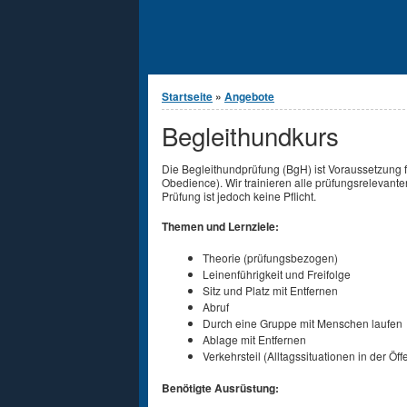
Sie sind hier
Startseite
»
Angebote
Begleithundkurs
Die Begleithundprüfung (BgH) ist Voraussetzung 
Obedience). Wir trainieren alle prüfungsrelevan
Prüfung ist jedoch keine Pflicht.
Themen und Lernziele:
Theorie (prüfungsbezogen)
Leinenführigkeit und Freifolge
Sitz und Platz mit Entfernen
Abruf
Durch eine Gruppe mit Menschen laufen
Ablage mit Entfernen
Verkehrsteil (Alltagssituationen in der Öffe
Benötigte Ausrüstung: