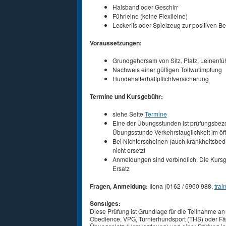
Halsband oder Geschirr
Führleine (keine Flexileine)
Leckerlis oder Spielzeug zur positiven B
Voraussetzungen:
Grundgehorsam von Sitz, Platz, Leinenfüh
Nachweis einer gültigen Tollwutimpfung
Hundehalterhaftpflichtversicherung
Termine und Kursgebühr:
siehe Seite
Termine
Eine der Übungsstunden ist prüfungsbe
Übungsstunde Verkehrstauglichkeit im öf
Bei Nichterscheinen (auch krankheitsbed
nicht ersetzt
Anmeldungen sind verbindlich. Die Kursgeb
Ersatz
Fragen, Anmeldung:
Ilona (0162 / 6960 988,
tra
Sonstiges:
Diese Prüfung ist Grundlage für die Teilnahme an
Obedience, VPG, Turnierhundsport (THS) oder Fähr