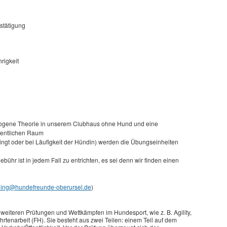
estätigung
rigkeit
zogene Theorie in unserem Clubhaus ohne Hund und eine
fentlichen Raum
ingt oder bei Läufigkeit der Hündin) werden die Übungseinheiten
ühr ist in jedem Fall zu entrichten, es sei denn wir finden einen
ining@hundefreunde-oberursel.de
)
 weiteren Prüfungen und Wettkämpfen im Hundesport, wie z. B. Agility,
tenarbeit (FH). Sie besteht aus zwei Teilen: einem Teil auf dem