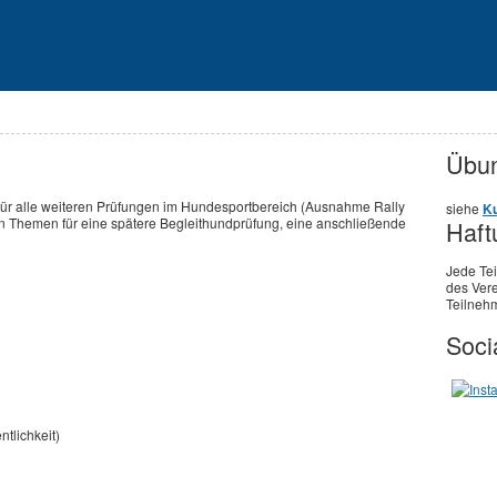
Übun
für alle weiteren Prüfungen im Hundesportbereich (Ausnahme Rally
siehe
Ku
ten Themen für eine spätere Begleithundprüfung, eine anschließende
Haft
Jede Te
des Vere
Teilnehm
Soci
ntlichkeit)