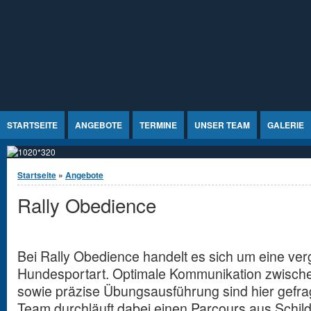
Jump to Content
STARTSEITE
ANGEBOTE
TERMINE
UNSER TEAM
GALERIE
Sie sind hier
Startseite
»
Angebote
Rally Obedience
Bei Rally Obedience handelt es sich um eine ver
Hundesportart. Optimale Kommunikation zwisc
sowie präzise Übungsausführung sind hier gefr
Team durchläuft dabei einen Parcours aus Schild