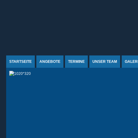
Jump to Content
STARTSEITE
ANGEBOTE
TERMINE
UNSER TEAM
GALER