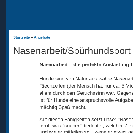
Sie sind hier
Startseite
»
Angebote
Nasenarbeit/Spürhundsport
Nasenarbeit – die perfekte Auslastung 
Hunde sind von Natur aus wahre Nasenarti
Riechzellen (der Mensch hat nur ca. 5 Mi
allem durch den Geruchssinn war. Gegens
ist für Hunde eine anspruchsvolle Aufgab
mächtig Spaß macht.
Auf diesen Fähigkeiten setzt unser "Nase
lernt, was "suchen" bedeutet, welcher Zielg
und wie er mitteilen soll, wenn er etwas 